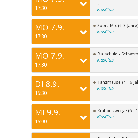
2
17:30
KidsClub
MO 7.9.
Sport-Mix (6-8 Jahre
KidsClub
17:30
MO 7.9.
Ballschule - Schwer
KidsClub
17:30
DI 8.9.
Tanzmäuse (4 - 6 Ja
KidsClub
15:30
MI 9.9.
Krabbelzwerge (6 - 
KidsClub
15:00