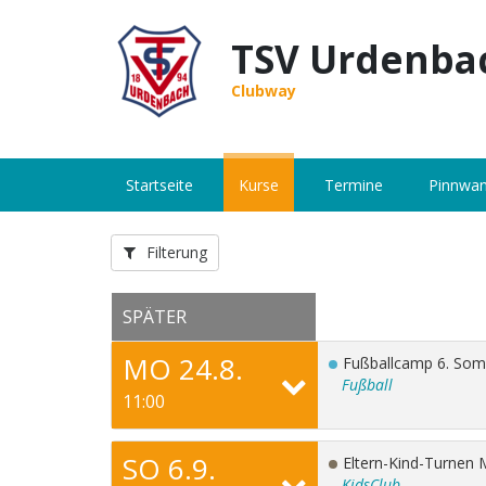
TSV Urdenbac
Clubway
Startseite
Kurse
Termine
Pinnwa
Filterung
SPÄTER
MO 24.8.
Fußballcamp 6. So
Fußball
11:00
SO 6.9.
Eltern-Kind-Turnen M
KidsClub